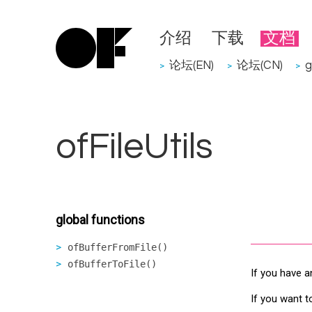
介绍
下载
文档
论坛(EN)
论坛(CN)
g
>
>
>
ofFileUtils
global functions
ofBufferFromFile()
ofBufferToFile()
If you have a
If you want t