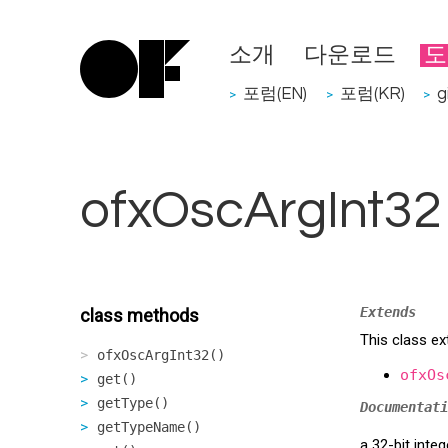
소개
다운로드
도
포럼(EN)
포럼(KR)
g
>
>
>
ofxOscArgInt32
Extends
class methods
This class ex
ofxOscArgInt32()
ofxOs
get()
getType()
Documentati
getTypeName()
a 32-bit inte