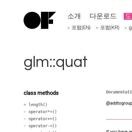
소개
다운로드
도
포럼(EN)
포럼(KR)
g
>
>
>
glm::quat
Documentati
class methods
@addtogroup
length()
operator*=()
operator+=()
operator-=()
If you have a