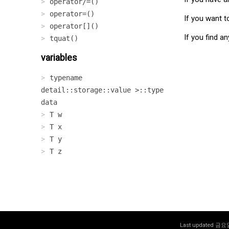
operator/=()
operator=()
If you want t
operator[]()
If you find a
tquat()
variables
typename
detail::storage
::value >::type
data
T w
T x
T y
T z
Last updated 금요