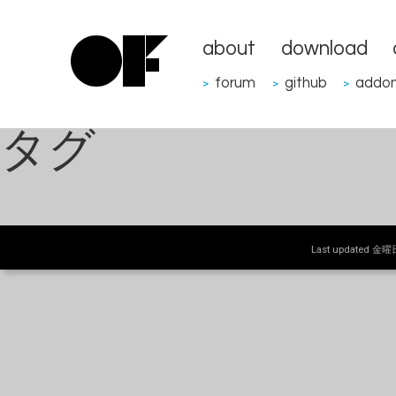
about
download
forum
github
addo
>
>
>
タグ
Last updated 金曜